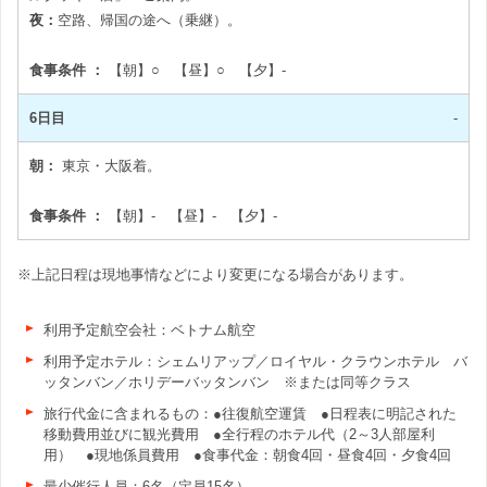
夜：
空路、帰国の途へ（乗継）。
食事条件 ：
【朝】○ 【昼】○ 【夕】-
6日目
-
朝：
東京・大阪着。
食事条件 ：
【朝】- 【昼】- 【夕】-
※上記日程は現地事情などにより変更になる場合があります。
利用予定航空会社：ベトナム航空
利用予定ホテル：シェムリアップ／ロイヤル・クラウンホテル バ
ッタンバン／ホリデーバッタンバン ※または同等クラス
旅行代金に含まれるもの：●往復航空運賃 ●日程表に明記された
移動費用並びに観光費用 ●全行程のホテル代（2～3人部屋利
用） ●現地係員費用 ●食事代金：朝食4回・昼食4回・夕食4回
最少催行人員：6名（定員15名）