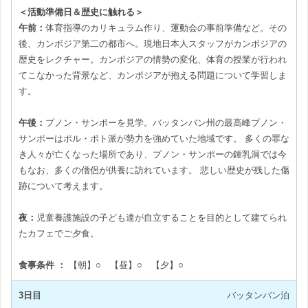
＜活動準備日＆歴史に触れる＞
午前：
体育指導のカリキュラム作り、運動会の事前準備など。その
後、カンボジア第二の都市へ。現地日本人スタッフがカンボジアの
歴史をレクチャー。カンボジアの情勢の変化、体育の授業が行われ
てこなかった背景など、カンボジアが抱える問題について学習しま
す。
午後：
プノン・サンポーを見学。バッタンバン州の最高峰プノン・
サンポーはポル・ポト派が勢力を強めていた地域です。 多くの罪な
き人々が亡くなった場所であり、プノン・サンポーの鍾乳洞では今
もなお、多くの僧侶が供養に訪れています。 悲しい歴史が残した傷
跡について考えます。
夜：
児童養護施設の子ども達が自立することを目的として建てられ
たカフェでご夕食。
食事条件 ：
【朝】○ 【昼】○ 【夕】○
3日目
バッタンバン泊