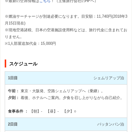
※最新の空席情報は
こちら
！（主催旅行会社のHPへ）
※燃油サーチャージが別途必要になります。目安額：11,740円(2018年3
月15日現在)
※現地空港諸税、日本の空港施設使用料などは、旅行代金に含まれてお
りません。
※1人部屋追加代金：15,000円
スケジュール
1日目
シェムリアップ泊
午前：
東京・大阪発、空路シェムリアップへ（乗継）。
夕刻：
着後、ホテルへご案内。夕食を召し上がりながら自己紹介。
食事条件 ：
【朝】- 【昼】- 【夕】○
2日目
バッタンバン泊