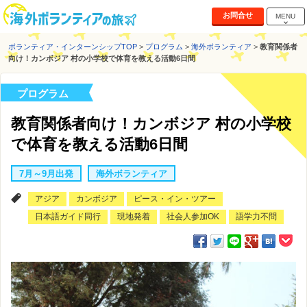
お問合せ
MENU
ボランティア・インターンシップTOP
>
プログラム
>
海外ボランティア
>
教育関係者
向け！カンボジア 村の小学校で体育を教える活動6日間
プログラム
教育関係者向け！カンボジア 村の小学校
で体育を教える活動6日間
7月～9月出発
海外ボランティア
アジア
カンボジア
ピース・イン・ツアー
日本語ガイド同行
現地発着
社会人参加OK
語学力不問