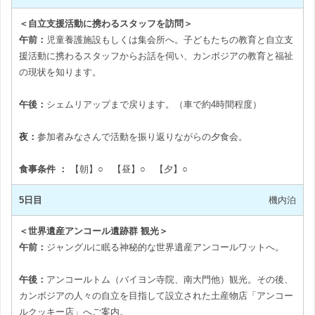
＜自立支援活動に携わるスタッフを訪問＞
午前：
児童養護施設もしくは集会所へ。子どもたちの教育と自立支
援活動に携わるスタッフからお話を伺い、カンボジアの教育と福祉
の現状を知ります。
午後：
シェムリアップまで戻ります。（車で約4時間程度）
夜：
参加者みなさんで活動を振り返りながらの夕食会。
食事条件 ：
【朝】○ 【昼】○ 【夕】○
5日目
機内泊
＜世界遺産アンコール遺跡群 観光＞
午前：
ジャングルに眠る神秘的な世界遺産アンコールワットへ。
午後：
アンコールトム（バイヨン寺院、南大門他）観光。その後、
カンボジアの人々の自立を目指して設立された土産物店「アンコー
ルクッキー店」へご案内。