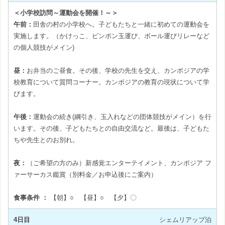
＜小学校訪問～運動会を開催！～＞
午前：
田舎の村の小学校へ。子どもたちと一緒に初めての運動会を
実施します。（かけっこ、ピンポン玉運び、ボール運びリレーなど
の個人競技がメイン)
昼：
お弁当のご昼食。その後、学校の先生を交え、カンボジアの学
校教育について質問コーナー。カンボジアの教育の現状について学
びます。
午後：
運動会の続き(綱引き、玉入れなどの団体競技がメイン）を行
います。その後、子どもたちとの自由交流など。最後は、子どもた
ちや先生とのお別れ。
夜：
（ご希望の方のみ）新感覚エンターテイメント、カンボジア フ
ァーサーカス鑑賞（別料金／お申込後にご案内）
食事条件 ：
【朝】○ 【昼】○ 【夕】〇
4日目
シェムリアップ泊