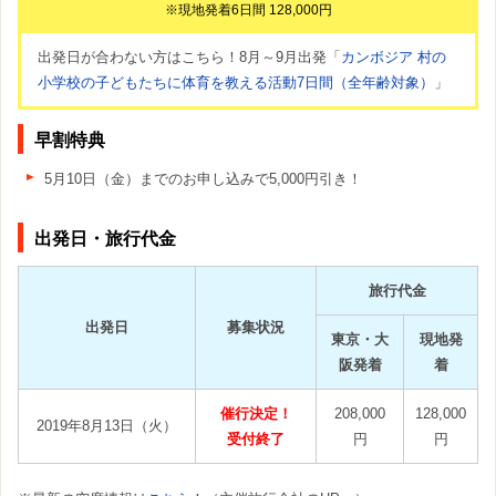
※現地発着6日間 128,000円
出発日が合わない方はこちら！8月～9月出発「
カンボジア 村の
小学校の子どもたちに体育を教える活動7日間（全年齢対象）
」
早割特典
5月10日（金）までのお申し込みで5,000円引き！
出発日・旅行代金
旅行代金
出発日
募集状況
東京・大
現地発
阪発着
着
催行決定！
208,000
128,000
2019年8月13日（火）
受付終了
円
円