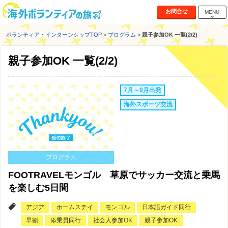
お問合せ
MENU
ボランティア・インターンシップTOP
>
プログラム
>
親子参加OK 一覧(2/2)
親子参加OK 一覧(2/2)
7月～9月出発
海外スポーツ交流
プログラム
FOOTRAVELモンゴル 草原でサッカー交流と乗馬
を楽しむ5日間
アジア
ホームステイ
モンゴル
日本語ガイド同行
早割
添乗員同行
社会人参加OK
親子参加OK