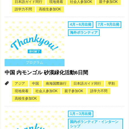
日本語ガイド同行
現地発着
社会人参加OK
親子参加OK
語学力不問
高校生参加OK
4月～6月出発
7月～9月出発
海外ボランティア
プログラム
中国 内モンゴル 砂漠緑化活動6日間
アジア
中国
南海国際旅行
日本語ガイド同行
早割
現地発着
社会人参加OK
親子参加OK
語学力不問
高校生参加OK
1月～3月出発
国内ボランティア・インターン
シップ