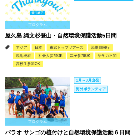
プログラム
屋久島 縄文杉登山・自然環境保護活動5日間
アジア
日本
東武トップツアーズ
添乗員同行
現地発着
社会人参加OK
親子参加OK
語学力不問
高校生参加OK
1月～3月出発
海外ボランティア
プログラム
パラオ サンゴの植付けと自然環境保護活動６日間