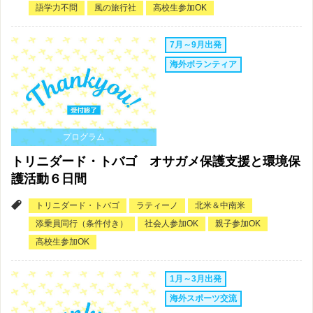
語学力不問
風の旅行社
高校生参加OK
7月～9月出発
海外ボランティア
プログラム
トリニダード・トバゴ オサガメ保護支援と環境保
護活動６日間
トリニダード・トバゴ
ラティーノ
北米＆中南米
添乗員同行（条件付き）
社会人参加OK
親子参加OK
高校生参加OK
1月～3月出発
海外スポーツ交流