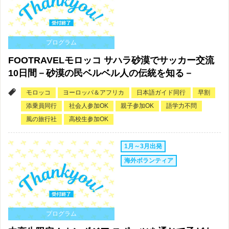
プログラム
FOOTRAVELモロッコ サハラ砂漠でサッカー交流
10日間－砂漠の民ベルベル人の伝統を知る－
モロッコ
ヨーロッパ＆アフリカ
日本語ガイド同行
早割
添乗員同行
社会人参加OK
親子参加OK
語学力不問
風の旅行社
高校生参加OK
1月～3月出発
海外ボランティア
プログラム