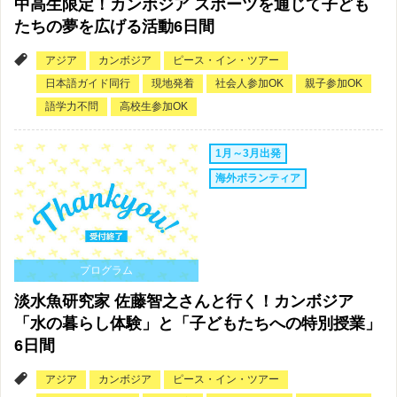
中高生限定！カンボジア スポーツを通じて子ども
たちの夢を広げる活動6日間
アジア
カンボジア
ピース・イン・ツアー
日本語ガイド同行
現地発着
社会人参加OK
親子参加OK
語学力不問
高校生参加OK
1月～3月出発
海外ボランティア
プログラム
淡水魚研究家 佐藤智之さんと行く！カンボジア
「水の暮らし体験」と「子どもたちへの特別授業」
6日間
アジア
カンボジア
ピース・イン・ツアー