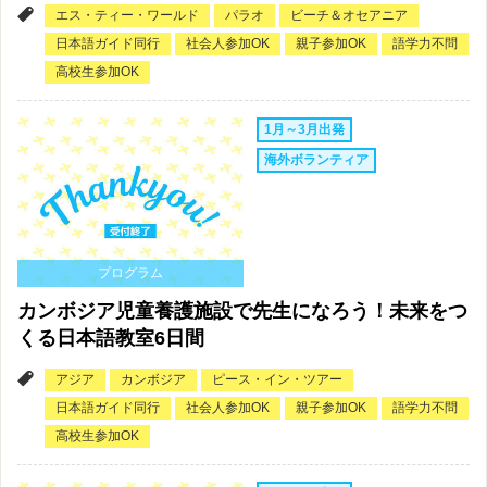
エス・ティー・ワールド
パラオ
ビーチ＆オセアニア
日本語ガイド同行
社会人参加OK
親子参加OK
語学力不問
高校生参加OK
1月～3月出発
海外ボランティア
プログラム
カンボジア児童養護施設で先生になろう！未来をつ
くる日本語教室6日間
アジア
カンボジア
ピース・イン・ツアー
日本語ガイド同行
社会人参加OK
親子参加OK
語学力不問
高校生参加OK