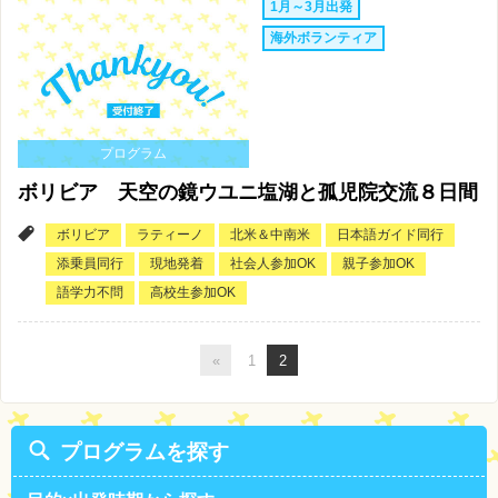
1月～3月出発
海外ボランティア
プログラム
ボリビア 天空の鏡ウユニ塩湖と孤児院交流８日間
ボリビア
ラティーノ
北米＆中南米
日本語ガイド同行
添乗員同行
現地発着
社会人参加OK
親子参加OK
語学力不問
高校生参加OK
«
1
2
プログラムを探す